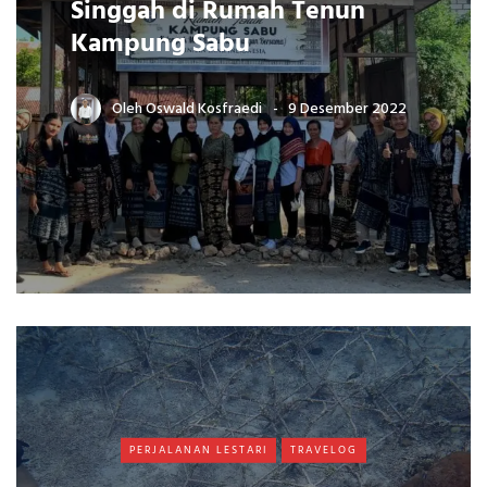
Singgah di Rumah Tenun
Kampung Sabu
Oleh
Oswald Kosfraedi
9 Desember 2022
PERJALANAN LESTARI
TRAVELOG