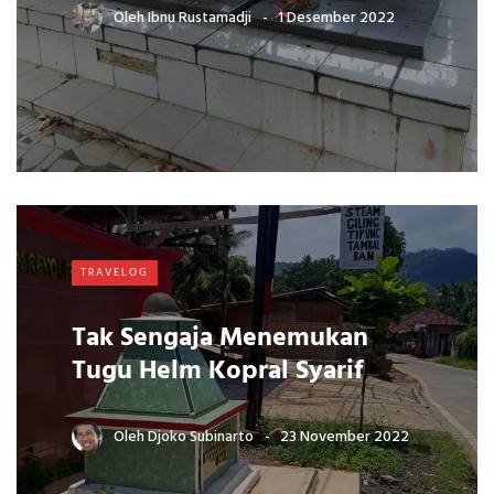
Oleh
Ibnu Rustamadji
1 Desember 2022
TRAVELOG
Tak Sengaja Menemukan
Tugu Helm Kopral Syarif
Oleh
Djoko Subinarto
23 November 2022