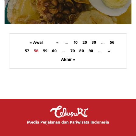
« Awal
«
...
10
20
30
...
56
57
58
59
60
...
70
80
90
...
»
Akhir »
Media Perjalanan dan Pariwisata Indonesia