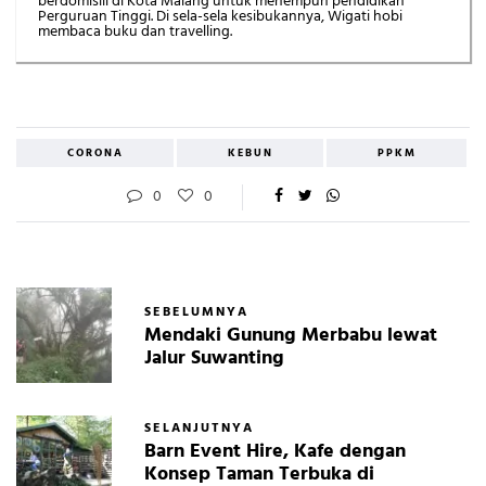
berdomisili di Kota Malang untuk menempuh pendidikan
Perguruan Tinggi. Di sela-sela kesibukannya, Wigati hobi
membaca buku dan travelling.
CORONA
KEBUN
PPKM
0
0
SEBELUMNYA
Mendaki Gunung Merbabu lewat
Jalur Suwanting
SELANJUTNYA
Barn Event Hire, Kafe dengan
Konsep Taman Terbuka di