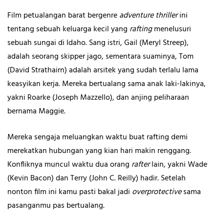
Film petualangan barat bergenre
adventure thriller
ini
tentang sebuah keluarga kecil yang
rafting
menelusuri
sebuah sungai di Idaho. Sang istri, Gail (Meryl Streep),
adalah seorang skipper jago, sementara suaminya, Tom
(David Strathairn) adalah arsitek yang sudah terlalu lama
keasyikan kerja. Mereka bertualang sama anak laki-lakinya,
yakni Roarke (Joseph Mazzello), dan anjing peliharaan
bernama Maggie.
Mereka sengaja meluangkan waktu buat rafting demi
merekatkan hubungan yang kian hari makin renggang.
Konfliknya muncul waktu dua orang
rafter
lain, yakni Wade
(Kevin Bacon) dan Terry (John C. Reilly) hadir. Setelah
nonton film ini kamu pasti bakal jadi
overprotective
sama
pasanganmu pas bertualang.