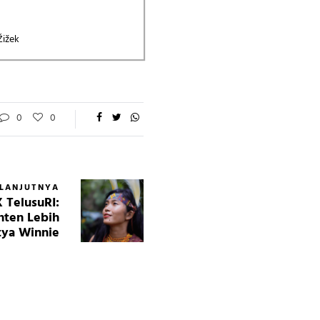
Žižek
0
0
ELANJUTNYA
 TelusuRI:
nten Lebih
tya Winnie