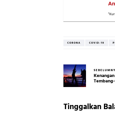
An
“Kur
CORONA
COVID-19
P
SEBELUMN
Kenangan 
Tembang-
Tinggalkan Bal