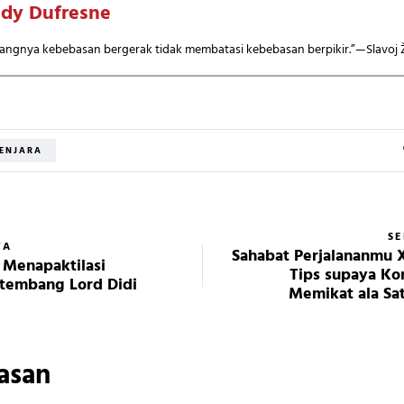
dy Dufresne
angnya kebebasan bergerak tidak membatasi kebebasan berpikir.”—Slavoj 
ENJARA
S
YA
Sahabat Perjalananmu X
Menapaktilasi
Tips supaya Ko
tembang Lord Didi
Memikat ala Sa
asan