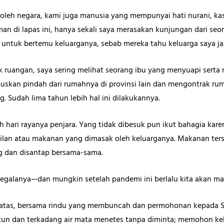
oleh negara, kami juga manusia yang mempunyai hati nurani, kas
n di lapas ini, hanya sekali saya merasakan kunjungan dari seor
untuk bertemu keluarganya, sebab mereka tahu keluarga saya j
ok ruangan, saya sering melihat seorang ibu yang menyuapi serta
skan pindah dari rumahnya di provinsi lain dan mengontrak ruma
g. Sudah lima tahun lebih hal ini dilakukannya.
ah hari rayanya penjara. Yang tidak dibesuk pun ikut bahagia ka
lan atau makanan yang dimasak oleh keluarganya. Makanan ters
g dan disantap bersama-sama.
galanya—dan mungkin setelah pandemi ini berlalu kita akan ma
atas, bersama rindu yang membuncah dan permohonan kepada S
tun dan terkadang air mata menetes tanpa diminta; memohon keb