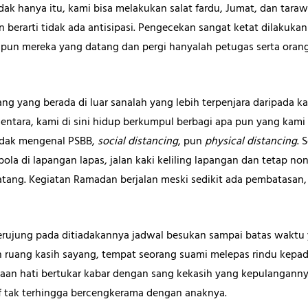
ak hanya itu, kami bisa melakukan salat fardu, Jumat, dan tara
n berarti tidak ada antisipasi. Pengecekan sangat ketat dilakuka
kipun mereka yang datang dan pergi hanyalah petugas serta or
ng yang berada di luar sanalah yang lebih terpenjara daripada ka
entara, kami di sini hidup berkumpul berbagi apa pun yang kami
tidak mengenal PSBB,
social distancing
, pun
physical distancing
. 
ola di lapangan lapas, jalan kaki keliling lapangan dan tetap n
ang. Kegiatan Ramadan berjalan meski sedikit ada pembatasan,
erujung pada ditiadakannya jadwal besukan sampai batas waktu 
 ruang kasih sayang, tempat seorang suami melepas rindu kepad
aan hati bertukar kabar dengan sang kekasih yang kepulangannya
 tak terhingga bercengkerama dengan anaknya.