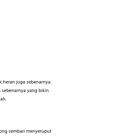
ak heran juga sebenarnya.
a sebenarnya yang bikin
lah.
krong sembari menyeruput