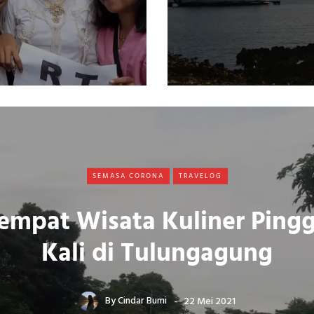
SEMASA CORONA
TRAVELOG
empat Wisata Kuliner Pingg
Kali di Tulungagung
By
Cindar Bumi
22 Mei 2021