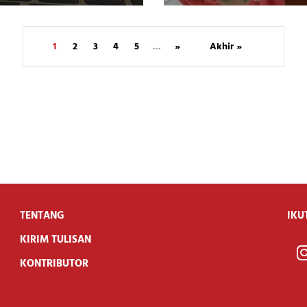
1
2
3
4
5
...
»
Akhir »
TENTANG
IKU
KIRIM TULISAN
KONTRIBUTOR