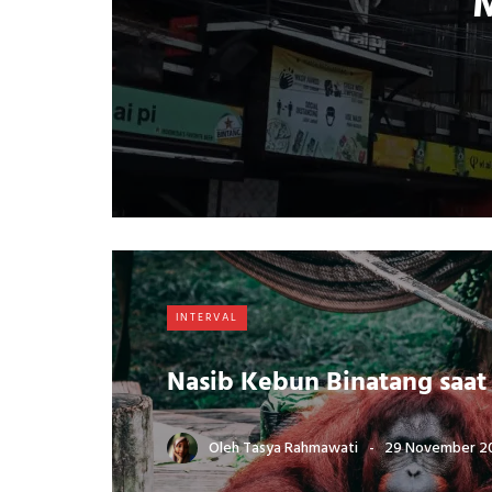
M
INTERVAL
Nasib Kebun Binatang saa
Oleh
Tasya Rahmawati
29 November 2