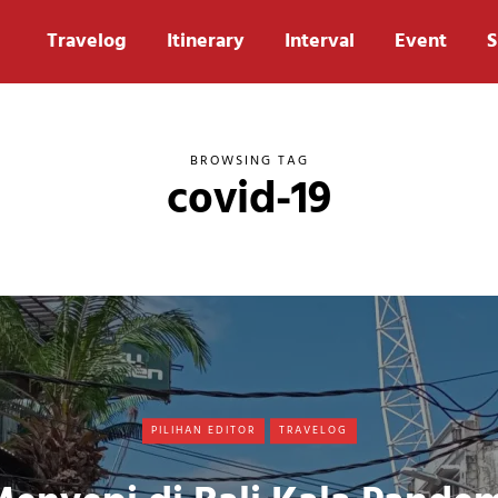
Travelog
Itinerary
Interval
Event
S
BROWSING TAG
covid-19
PILIHAN EDITOR
TRAVELOG