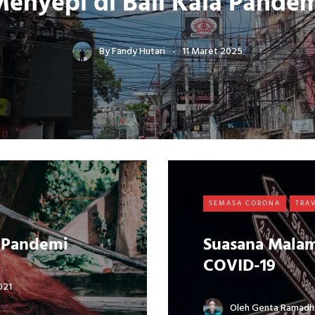
enyepi di Bali Kala Pande
By
Fandy Hutari
11 Maret 2025
SEMASA CORONA
TRA
t Pandemi
Suasana Malam
COVID-19
021
Oleh
Genta Ramadh