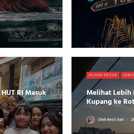
PILIHAN EDITOR
SEMA
n HUT RI Masuk
Melihat Lebih 
Kupang ke Rot
21
Oleh
Resti Seli
2