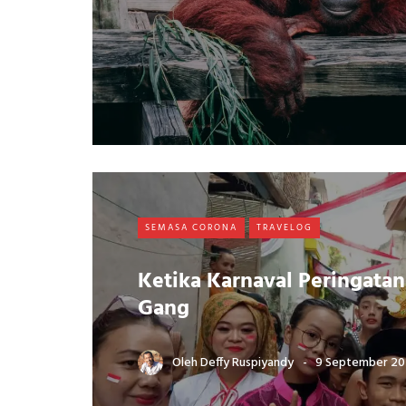
SEMASA CORONA
TRAVELOG
Ketika Karnaval Peringata
Gang
Oleh
Deffy Ruspiyandy
9 September 20