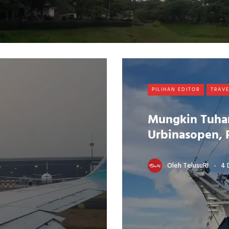
PILIHAN EDITOR
TRAV
Mungkin Tuhan
Urbinasopen, 
Oleh
TelusuRI
4 