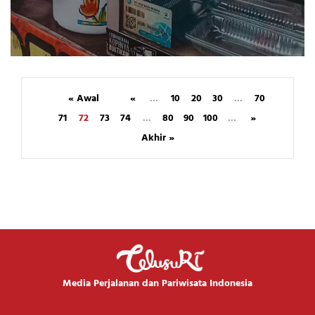
« Awal
«
...
10
20
30
...
70
71
72
73
74
...
80
90
100
...
»
Akhir »
Media Perjalanan dan Pariwisata Indonesia