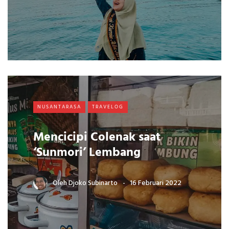
NUSANTARASA
TRAVELOG
Mencicipi Colenak saat
‘Sunmori’ Lembang
Oleh
Djoko Subinarto
16 Februari 2022