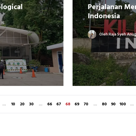
logical
Perjalanan Me
Indonesia
2
Oleh
Raja Syeh Anu
...
10
20
30
...
66
67
68
69
70
...
80
90
100
...