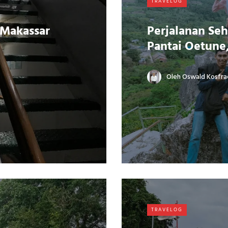
TRAVELOG
 Makassar
Perjalanan Seh
Pantai Oetune
Oleh
Oswald Kosfra
TRAVELOG