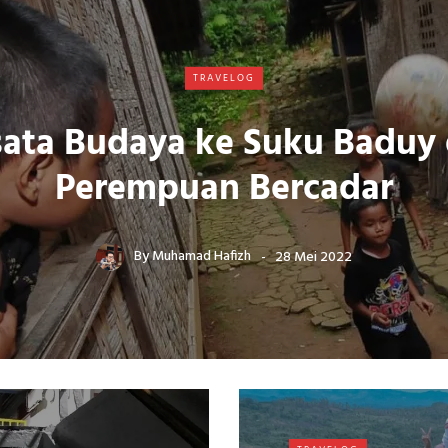
TRAVELOG
ata Budaya ke Suku Baduy
Perempuan Bercadar
By
Muhamad Hafizh
28 Mei 2022