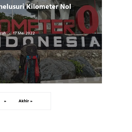
nelusuri Kilometer Nol
grah
17 Mei 2022
»
Akhir »