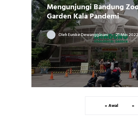
Mengunjungi Bandung Zoo
Garden Kala Pandemi
Oleh
Eunike Dewanggasani
21 Mei 202
« Awal
«