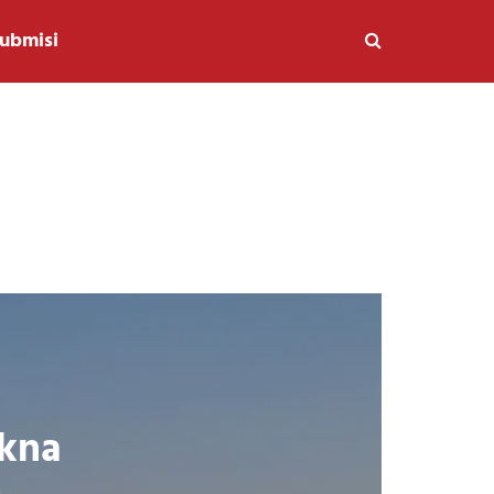
ubmisi
akna