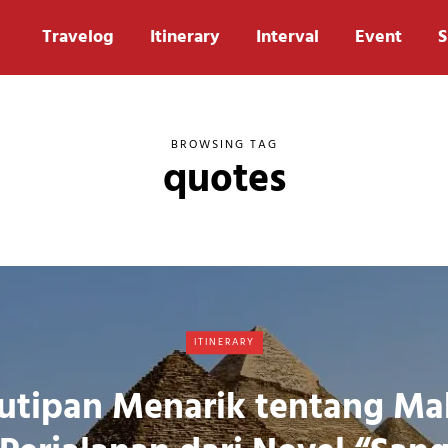
Travelog
Itinerary
Interval
Event
S
BROWSING TAG
quotes
ITINERARY
utipan Menarik tentang M