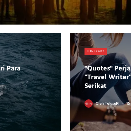
ITINERARY
ri Para
"Quotes" Perja
"Travel Writer
Serikat
Oleh
TelusuRI
15