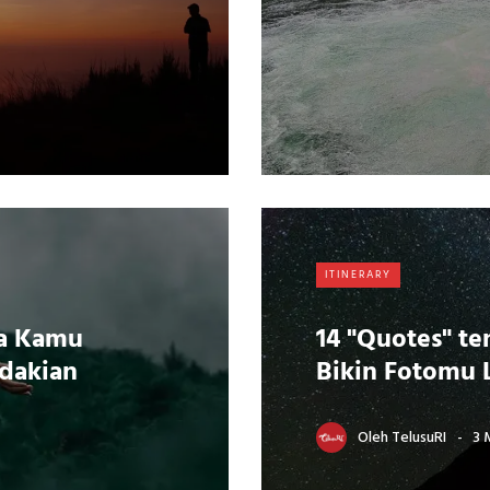
ITINERARY
sa Kamu
14 "Quotes" te
ndakian
Bikin Fotomu 
Oleh
TelusuRI
3 