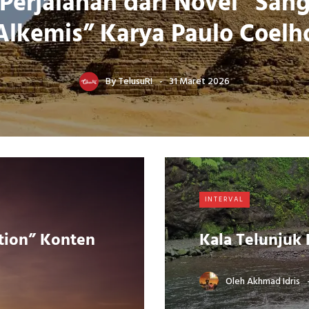
Perjalanan dari Novel “San
Alkemis” Karya Paulo Coelh
By
TelusuRI
31 Maret 2026
INTERVAL
ption” Konten
Kala Telunjuk
Oleh
Akhmad Idris