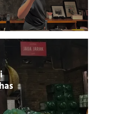
i
has