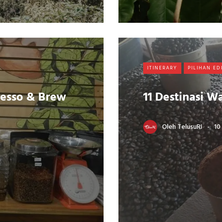
ITINERARY
PILIHAN ED
esso & Brew
11 Destinasi W
Oleh
TelusuRI
10