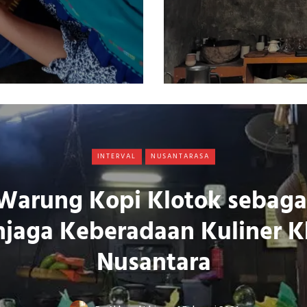
INTERVAL
NUSANTARASA
Warung Kopi Klotok sebaga
njaga Keberadaan Kuliner K
Nusantara