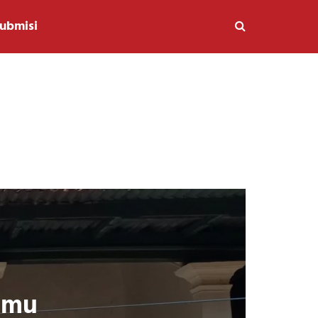
ubmisi
tamu