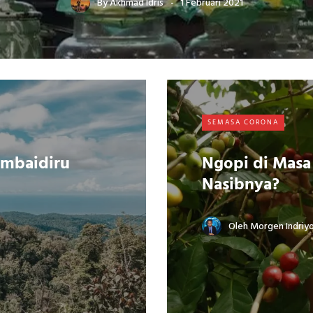
By
Akhmad Idris
1 Februari 2021
SEMASA CORONA
Ambaidiru
Ngopi di Masa
Nasibnya?
Oleh
Morgen Indriy