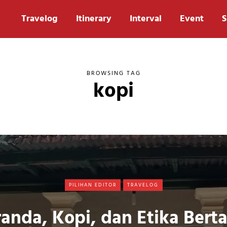
Travelog
Itinerary
Interval
Event
S
BROWSING TAG
kopi
PILIHAN EDITOR
TRAVELOG
anda, Kopi, dan Etika Ber