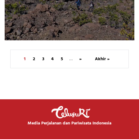
1
2
3
4
5
...
»
Akhir »
Media Perjalanan dan Pariwisata Indonesia