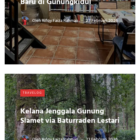
Baru di Gunungkidul
Oleh
Rifqy Faiza Rahman
27 Februari 2026
TRAVELOG
Kelana Jenggala Gunung
Slamet via Baturraden Lestari
Oleh
Rifqy Faiza Rahman
23 Februari 2026