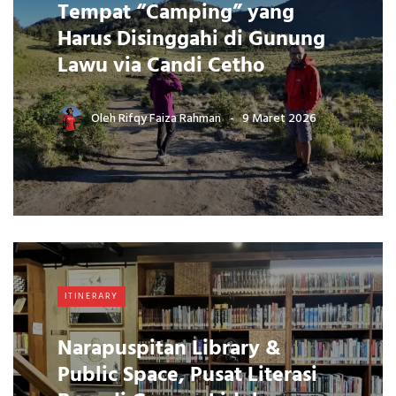
Tempat “Camping” yang
Harus Disinggahi di Gunung
Lawu via Candi Cetho
Oleh
Rifqy Faiza Rahman
9 Maret 2026
ITINERARY
Narapuspitan Library &
Public Space, Pusat Literasi