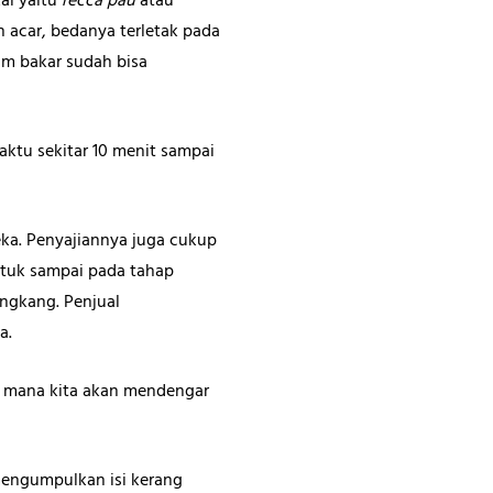
al yaitu
recca pau
atau
 acar, bedanya terletak pada
m bakar sudah bisa
ktu sekitar 10 menit sampai
ka. Penyajiannya juga cukup
tuk sampai pada tahap
ngkang. Penjual
a.
ng mana kita akan mendengar
mengumpulkan isi kerang