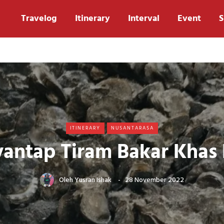
Travelog
Itinerary
Interval
Event
S
ITINERARY
NUSANTARASA
antap Tiram Bakar Khas 
Oleh
Yusran Ishak
28 November 2022