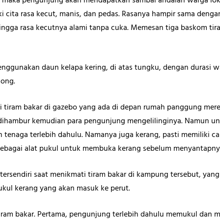
i, maka pengunjung akan mendapatkan sambal andalan warga lok
 cita rasa kecut, manis, dan pedas. Rasanya hampir sama dengan
ngga rasa kecutnya alami tanpa cuka. Memesan tiga baskom tira
ggunakan daun kelapa kering, di atas tungku, dengan durasi wa
song.
 tiram bakar di gazebo yang ada di depan rumah panggung mere
 dihambur kemudian para pengunjung mengelilinginya. Namun un
tenaga terlebih dahulu. Namanya juga kerang, pasti memiliki ca
sebagai alat pukul untuk membuka kerang sebelum menyantapny
 tersendiri saat menikmati tiram bakar di kampung tersebut, ya
ul kerang yang akan masuk ke perut.
iram bakar. Pertama, pengunjung terlebih dahulu memukul dan 