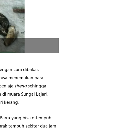
Pembakaran tiram yang dilakukan 
engan cara dibakar.
g bisa menemukan para
penjaja
tireng
sehingga
di muara Sungai Lajari.
ri kerang.
n Barru yang bisa ditempuh
arak tempuh sekitar dua jam