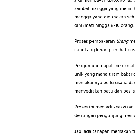
Jika membayar Rp10.000 lag
sambal mangga yang memiliki
mangga yang digunakan sehi
dinikmati hingga 8-10 orang.
Proses pembakaran
tireng
men
cangkang kerang terlihat go
Pengunjung dapat menikmati
unik yang mana tiram bakar
memakannya perlu usaha dan 
menyediakan batu dan besi 
Proses ini menjadi keasyikan
dentingan pengunjung memuk
Jadi ada tahapan memakan t