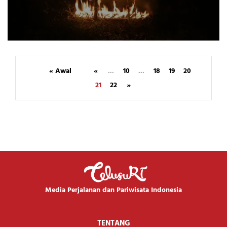
« Awal
«
...
10
...
18
19
20
21
22
»
Media Perjalanan dan Pariwisata Indonesia
TENTANG