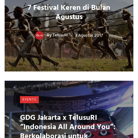
7 Festival Keren di Bulan
Agustus
By
TelusuRI
3 Agustus 2017
EVENTS
GDG Jakarta x TelusuRI
“Indonesia All Around You”:
Berkolaborasi untuk