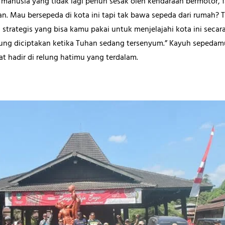
anusia yang tidak lagi penuh sesak oleh kendaraan bermotor, fas
 Mau bersepeda di kota ini tapi tak bawa sepeda dari rumah? Te
si strategis yang bisa kamu pakai untuk menjelajahi kota ini secar
ng diciptakan ketika Tuhan sedang tersenyum.” Kayuh sepedamu,
t hadir di relung hatimu yang terdalam.