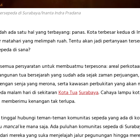
ersepeda di Surabaya/Inanta Indra Pradana
h ada satu hal yang terbayang: panas. Kota terbesar kedua di I
r matahari yang melimpah ruah. Tentu akan jadi pertanyaan ters
epeda di sana?
ki semua persyaratan untuk membuatmu terpesona: areal perkota
gunan tua bersejarah yang sudah ada sejak zaman perjuangan, 
ngan senja yang merona, serta kawasan perbukitan yang akan
eda malam hari di sekitaran
Kota Tua
Surabaya
. Cahaya lampu kot
n memberimu kenangan tak terlupa.
tinggal hubungi teman-teman komunitas sepeda yang ada di kot
mu
mancal
ke mana saja. Ada puluhan komunitas sepeda di Suraba
dari mereka yang suka menjelajah jalur pegunungan hingga mer