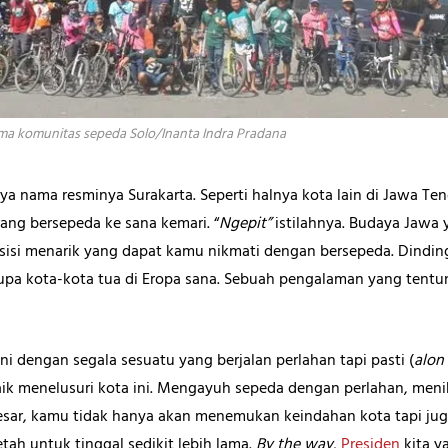
ma komunitas sepeda Solo/Inanta Indra Pradana
ya nama resminya Surakarta. Seperti halnya kota lain di Jawa Ten
ng bersepeda ke sana kemari. “
Ngepit”
istilahnya. Budaya Jawa
sisi menarik yang dapat kamu nikmati dengan bersepeda. Dinding
upa kota-kota tua di Eropa sana. Sebuah pengalaman yang tentu
i dengan segala sesuatu yang berjalan perlahan tapi pasti (
alon
ik menelusuri kota ini. Mengayuh sepeda dengan perlahan, meni
besar, kamu tidak hanya akan menemukan keindahan kota tapi ju
tah untuk tinggal sedikit lebih lama.
By the way
,
Presiden
kita y