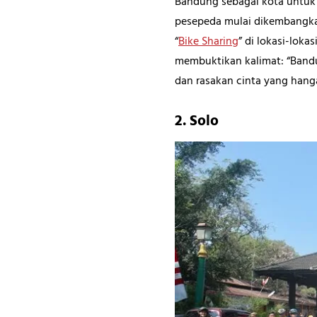
Bandung sebagai kota untuk m
pesepeda mulai dikembangkan.
“
Bike Sharing
” di lokasi-loka
membuktikan kalimat: “Bandu
dan rasakan cinta yang hanga
2. Solo