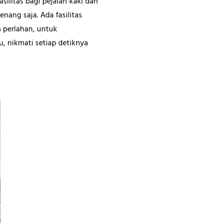
ilitas bagi pejalan kaki dan
nang saja. Ada fasilitas
a perlahan, untuk
 nikmati setiap detiknya