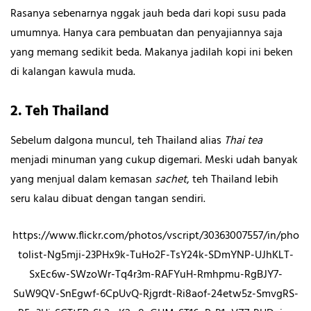
Rasanya sebenarnya nggak jauh beda dari kopi susu pada
umumnya. Hanya cara pembuatan dan penyajiannya saja
yang memang sedikit beda. Makanya jadilah kopi ini beken
di kalangan kawula muda.
2. Teh Thailand
Sebelum dalgona muncul, teh Thailand alias
Thai tea
menjadi minuman yang cukup digemari. Meski udah banyak
yang menjual dalam kemasan
sachet
, teh Thailand lebih
seru kalau dibuat dengan tangan sendiri.
https://www.flickr.com/photos/vscript/30363007557/in/pho
tolist-Ng5mji-23PHx9k-TuHo2F-TsY24k-SDmYNP-UJhKLT-
SxEc6w-SWzoWr-Tq4r3m-RAFYuH-Rmhpmu-RgBJY7-
SuW9QV-SnEgwf-6CpUvQ-Rjgrdt-Ri8aof-24etw5z-SmvgRS-