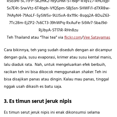
R5o3Hi-SCTtFP-Sk2mK2-r8yGHM-ST16qP-R1qVZ7-RHDxjp-
Sx7E4t-SrwVtz-6T4bph-VfQ5pm-SBjSsn-SHWFi1-d7XR8w-
7HAyN4-71AoLF-5ySW5v-9UJSvA-8x119c-8sqq2A-8DuZ63-
7Tc28m-EjZP2-7s6CT3-39hWPq-RxAuFe-Si9Ar7-SbaJ9d-
RjJbyA-ST17iR-RHn8zu
Teh Thailand atau “Thai tea” via
flickr.com
/
Vee Satayamas
Cara bikinnya, teh yang sudah diseduh dengan air dicampur
dengan gula, susu evaporasi, krimer atau susu kental manis,
lalu diaduk rata. Nah, untuk mengeluarkan efek berbuih,
racikan teh ini bisa dikocok menggunakan
shaker
. Teh ini
bisa disajikan panas atau dingin. Kalau mau panas, tinggal
nggak usah dikasih es batu saja.
3. Es timun serut jeruk nipis
Es timun serut jeruk nipis ini enak dikonsumsi selama