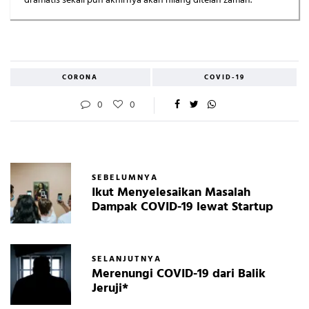
dramatis sekali pun akhirnya akan hilang ditelan zaman.
CORONA
COVID-19
0
0
SEBELUMNYA
Ikut Menyelesaikan Masalah
Dampak COVID-19 lewat Startup
SELANJUTNYA
Merenungi COVID-19 dari Balik
Jeruji*