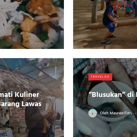
TRAVELOG
mati Kuliner
“Blusukan” di
Barang Lawas
Oleh
Mauren Fitri