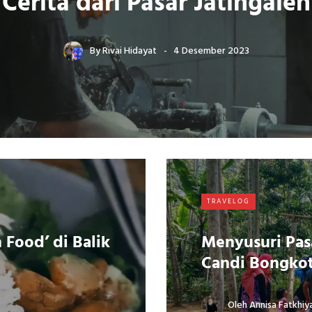
Cerita dari Pasar Jatingaleh
By
Rivai Hidayat
4 Desember 2023
TRAVELOG
Food’ di Balik
Menyusuri Pa
Candi Bongko
Oleh
Annisa Fatkhiy