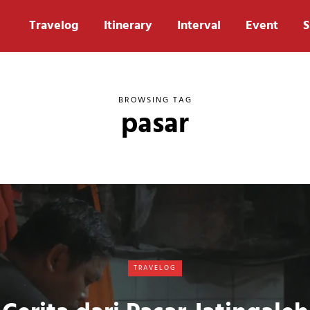
Travelog
Itinerary
Interval
Event
S
BROWSING TAG
pasar
TRAVELOG