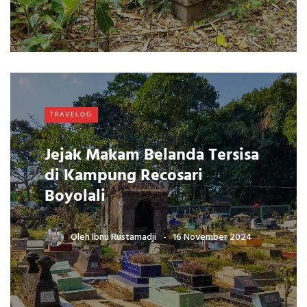
TRAVELOG
Jejak Makam Belanda Tersisa
di Kampung Recosari
Boyolali
Oleh
Ibnu Rustamadji
16 November 2024