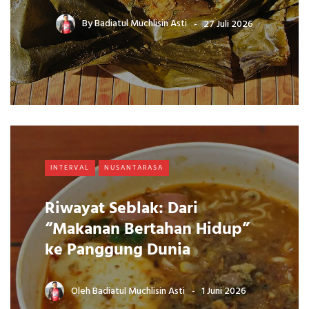
By
Badiatul Muchlisin Asti
27 Juli 2026
INTERVAL
NUSANTARASA
Riwayat Seblak: Dari
“Makanan Bertahan Hidup”
ke Panggung Dunia
Oleh
Badiatul Muchlisin Asti
1 Juni 2026