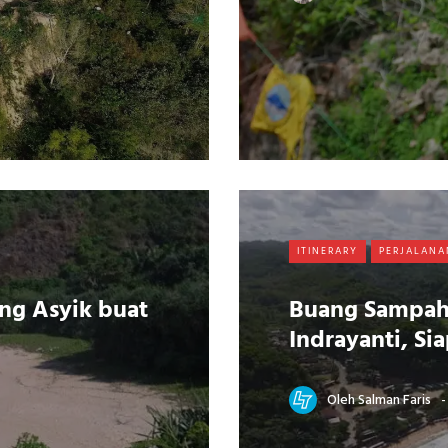
ITINERARY
PERJALANA
ng Asyik buat
Buang Sampah
Indrayanti, Si
Oleh
Salman Faris