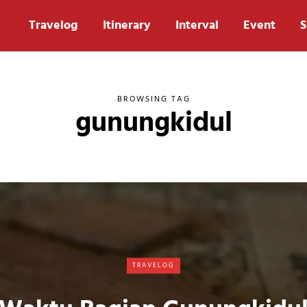
Travelog
Itinerary
Interval
Event
S
BROWSING TAG
gunungkidul
TRAVELOG