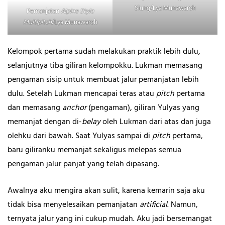
Siung/Lya Munawaroh
Pemanjatan
Alpine Style
Multipitch
/Lya Munawaroh
Kelompok pertama sudah melakukan praktik lebih dulu,
selanjutnya tiba giliran kelompokku. Lukman memasang
pengaman sisip untuk membuat jalur pemanjatan lebih
dulu. Setelah Lukman mencapai teras atau
pitch
pertama
dan memasang
anchor
(pengaman), giliran Yulyas yang
memanjat dengan di-
belay
oleh Lukman dari atas dan juga
olehku dari bawah. Saat Yulyas sampai di
pitch
pertama,
baru giliranku memanjat sekaligus melepas semua
pengaman jalur panjat yang telah dipasang.
Awalnya aku mengira akan sulit, karena kemarin saja aku
tidak bisa menyelesaikan pemanjatan
artificial
. Namun,
ternyata jalur yang ini cukup mudah. Aku jadi bersemangat