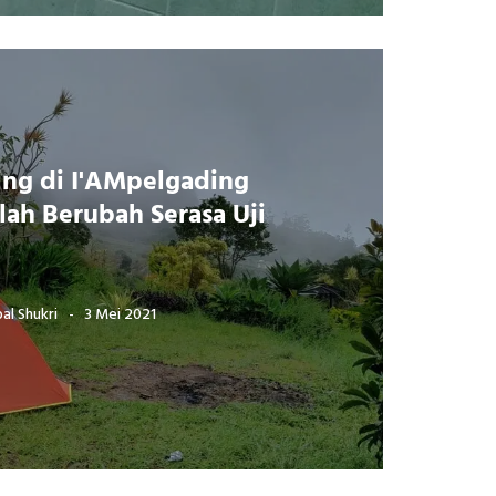
ng di I'AMpelgading
ah Berubah Serasa Uji
l Shukri
3 Mei 2021