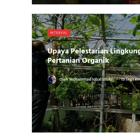
INTERVAL
Upaya Pelestarian Lingkun
Pertanian Organik
Oleh
Mohammad Iqbal Shukri
13 Septe