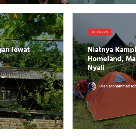
TRAVELOG
gan lewat
Niatnya Kampi
Homeland, Mal
Nyali
mber 2021
Oleh
Mohammad Iqba