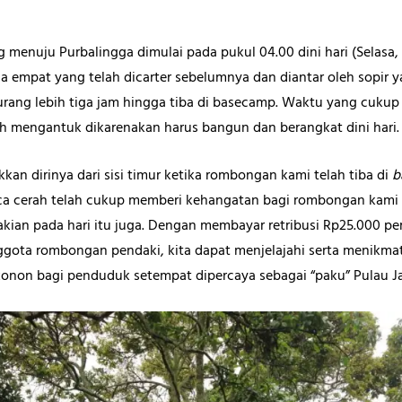
menuju Purbalingga dimulai pada pukul 04.00 dini hari (Selasa,
empat yang telah dicarter sebelumnya dan diantar oleh sopir ya
ang lebih tiga jam hingga tiba di basecamp. Waktu yang cukup 
ah mengantuk dikarenakan harus bangun dan berangkat dini hari.
an dirinya dari sisi timur ketika rombongan kami telah tiba di
b
ca cerah telah cukup memberi kehangatan bagi rombongan kam
kian pada hari itu juga. Dengan membayar retribusi Rp25.000 p
nggota rombongan pendaki, kita dapat menjelajahi serta menikmat
onon bagi penduduk setempat dipercaya sebagai “paku” Pulau 