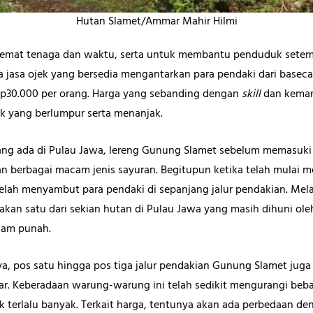
Hutan Slamet/Ammar Mahir Hilmi
hemat tenaga dan waktu, serta untuk membantu penduduk sete
asa ojek yang bersedia mengantarkan para pendaki dari basec
tu Rp30.000 per orang. Harga yang sebanding dengan
skill
dan kemam
k yang berlumpur serta menanjak.
g ada di Pulau Jawa, lereng Gunung Slamet sebelum memasuki 
 berbagai macam jenis sayuran. Begitupun ketika telah mulai 
telah menyambut para pendaki di sepanjang jalur pendakian. Mela
an satu dari sekian hutan di Pulau Jawa yang masih dihuni oleh
ncam punah.
nya, pos satu hingga pos tiga jalur pendakian Gunung Slamet jug
tar. Keberadaan warung-warung ini telah sedikit mengurangi beb
k terlalu banyak. Terkait harga, tentunya akan ada perbedaan d