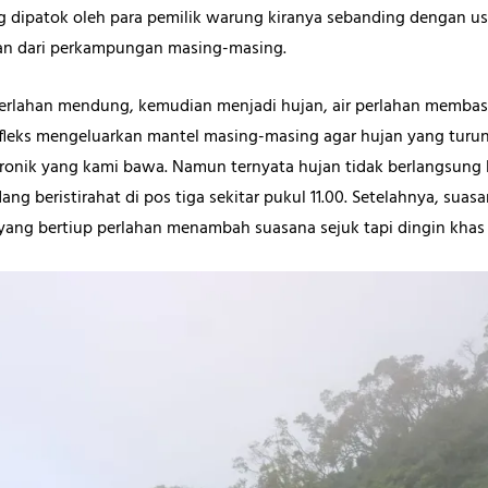
dipatok oleh para pemilik warung kiranya sebanding dengan u
n dari perkampungan masing-masing.
erlahan mendung, kemudian menjadi hujan, air perlahan membas
efleks mengeluarkan mantel masing-masing agar hujan yang turu
ektronik yang kami bawa. Namun ternyata hujan tidak berlangsung 
ang beristirahat di pos tiga sekitar pukul 11.00. Setelahnya, sua
n yang bertiup perlahan menambah suasana sejuk tapi dingin kha