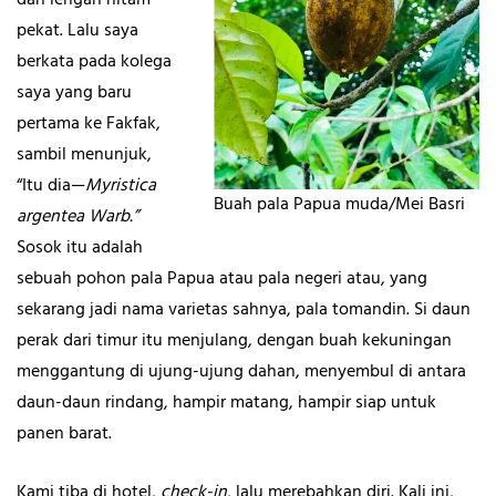
dan lengan hitam
pekat. Lalu saya
berkata pada kolega
saya yang baru
pertama ke Fakfak,
sambil menunjuk,
“Itu dia—
Myristica
Buah pala Papua muda/Mei Basri
argentea Warb.”
Sosok itu adalah
sebuah pohon pala Papua atau pala negeri atau, yang
sekarang jadi nama varietas sahnya, pala tomandin. Si daun
perak dari timur itu menjulang, dengan buah kekuningan
menggantung di ujung-ujung dahan, menyembul di antara
daun-daun rindang, hampir matang, hampir siap untuk
panen barat.
Kami tiba di hotel,
c
he
ck-in
, lalu merebahkan diri. Kali ini,