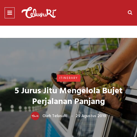
ITINERARY
5 Jurus Jitu Mengelola Bujet
Perjalanan Panjang
Oleh
TelusuRI
29 Agustus 2019