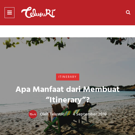
ITINERARY
Apa Manfaat dari Membuat
“Itinerary”?
Oleh
TelusuRI
4 September 2018