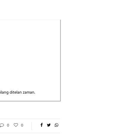
hilang ditelan zaman.
0
0