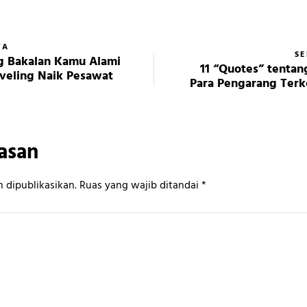
YA
S
ng Bakalan Kamu Alami
11 “Quotes” tentan
veling Naik Pesawat
Para Pengarang Terk
asan
 dipublikasikan.
Ruas yang wajib ditandai
*