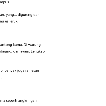
ampus.
gan, yang… digoreng dan
u es jeruk.
 kantong kamu. Di warung
, daging, dan ayam. Lengkap
api banyak juga ramesan
).
ama seperti angkringan,