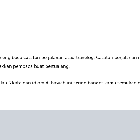
TelusuRI
seneng baca catatan perjalanan atau travelog. Catatan perjalana
akkan pembaca buat bertualang.
alau 5 kata dan idiom di bawah ini sering banget kamu temukan 