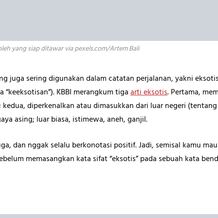
leh yang siap ditawar via pexels.com/Artem Bali
ang juga sering digunakan dalam catatan perjalanan, yakni eksotis.
ya “keeksotisan”). KBBI merangkum tiga
arti eksotis
. Pertama, memi
kedua, diperkenalkan atau dimasukkan dari luar negeri (tentan
aya asing; luar biasa, istimewa, aneh, ganjil.
uga, dan nggak selalu berkonotasi positif. Jadi, semisal kamu mau 
ebelum memasangkan kata sifat “eksotis” pada sebuah kata benda