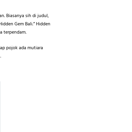
n. Biasanya sih di judul,
Hidden Gem Bali.” Hidden
ra terpendam.
tiap pojok ada mutiara
.