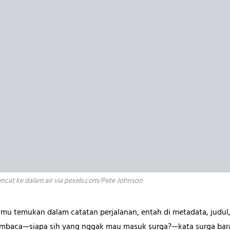
ncat ke dalam air via pexels.com/Pete Johnson
amu temukan dalam catatan perjalanan, entah di metadata, judul, 
pembaca—siapa sih yang nggak mau masuk surga?—kata surga bara