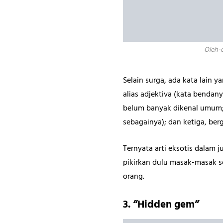
Oleh-o
Selain surga, ada kata lain y
alias adjektiva (kata bendan
belum banyak dikenal umum; 
sebagainya); dan ketiga, berg
Ternyata arti eksotis dalam j
pikirkan dulu masak-masak s
orang.
3. “Hidden gem”