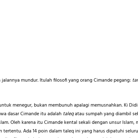
 jalannya mundur. Itulah filosofi yang orang Cimande pegang:
ta
ntuk menegur, bukan membunuh apalagi memusnahkan. Ki Didih,
a dasar Cimande itu adalah
taleq
atau sumpah yang diambil se
lam. Oleh karena itu Cimande kental sekali dengan unsur Islam, me
n tertentu. Ada 14 poin dalam taleq ini yang harus dipatuhi selur