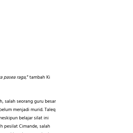
ra pasea raga,
” tambah Ki
 salah seorang guru besar
belum menjadi murid. Taleq
skipun belajar silat ini
uh pesilat Cimande, salah