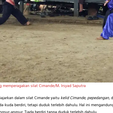
ang memperagakan silat Cimande/M. Irsyad Saputra
iajarkan dalam silat Cimande yaitu
kelid Cimande, pepedangan,
da-kuda berdiri, tetapi duduk terlebih dahulu. Hal ini mengan
gsur-angsur. Tiada berdiri tanpa duduk terlebih dahulu.