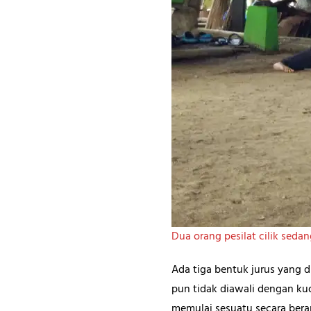
Dua orang pesilat cilik sed
Ada tiga bentuk jurus yang d
pun tidak diawali dengan ku
memulai sesuatu secara beran