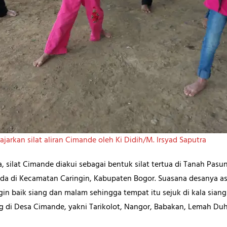
iajarkan silat aliran Cimande oleh Ki Didih/M. Irsyad Saputra
nya, silat Cimande diakui sebagai bentuk silat tertua di Tanah Pas
da di Kecamatan Caringin, Kabupaten Bogor. Suasana desanya as
gin baik siang dan malam sehingga tempat itu sejuk di kala sian
 di Desa Cimande, yakni Tarikolot, Nangor, Babakan, Lemah Du