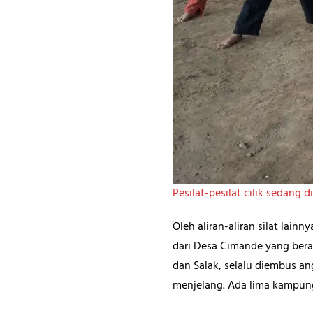
Pesilat-pesilat cilik sedang d
Oleh aliran-aliran silat lain
dari Desa Cimande yang bera
dan Salak, selalu diembus an
menjelang. Ada lima kampung