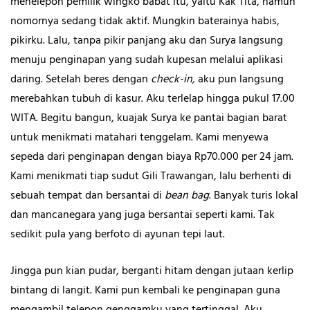
menelepon pemilik wingko babat itu, yaitu Kak Tita, namun
nomornya sedang tidak aktif. Mungkin baterainya habis,
pikirku. Lalu, tanpa pikir panjang aku dan Surya langsung
menuju penginapan yang sudah kupesan melalui aplikasi
daring. Setelah beres dengan
check-in,
aku pun langsung
merebahkan tubuh di kasur. Aku terlelap hingga pukul 17.00
WITA. Begitu bangun, kuajak Surya ke pantai bagian barat
untuk menikmati matahari tenggelam. Kami menyewa
sepeda dari penginapan dengan biaya Rp70.000 per 24 jam.
Kami menikmati tiap sudut Gili Trawangan, lalu berhenti di
sebuah tempat dan bersantai di
bean bag
. Banyak turis lokal
dan mancanegara yang juga bersantai seperti kami. Tak
sedikit pula yang berfoto di ayunan tepi laut.
Jingga pun kian pudar, berganti hitam dengan jutaan kerlip
bintang di langit. Kami pun kembali ke penginapan guna
mengambil telepon genggamku yang tertinggal. Aku