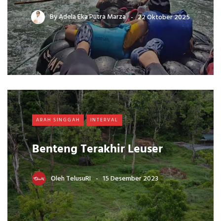
By
Adela Eka Putra Marza
22 Oktober 2025
ARAH SINGGAH
INTERVAL
Benteng Terakhir Leuser
Oleh
TelusuRI
15 Desember 2023