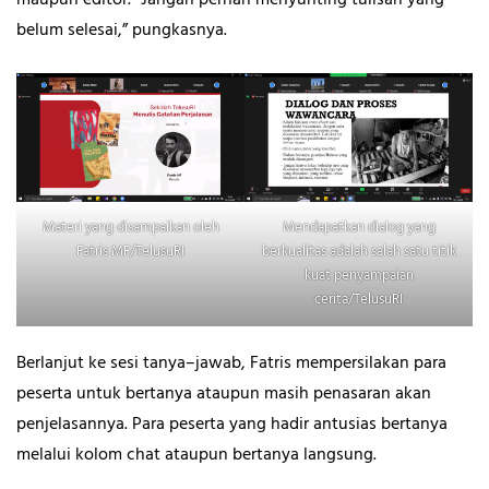
maupun editor. “Jangan pernah menyunting tulisan yang
belum selesai,” pungkasnya.
Materi yang disampaikan oleh
Mendapatkan dialog yang
Fatris MF/TelusuRI
berkualitas adalah salah satu titik
kuat penyampaian
cerita/TelusuRI
Berlanjut ke sesi tanya–jawab, Fatris mempersilakan para
peserta untuk bertanya ataupun masih penasaran akan
penjelasannya. Para peserta yang hadir antusias bertanya
melalui kolom chat ataupun bertanya langsung.