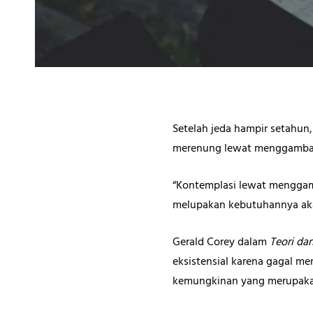
Setelah jeda hampir setahun
merenung lewat menggamba
“Kontemplasi lewat menggamb
melupakan kebutuhannya aka
Gerald Corey dalam
Teori da
eksistensial karena gagal 
kemungkinan yang merupakan 