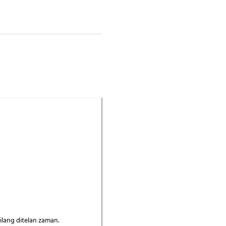
hilang ditelan zaman.