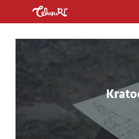
Krato