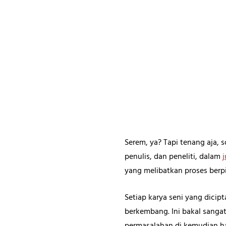
Serem, ya? Tapi tenang aja, 
penulis, dan peneliti, dalam
j
yang melibatkan proses berpi
Setiap karya seni yang dici
berkembang. Ini bakal sanga