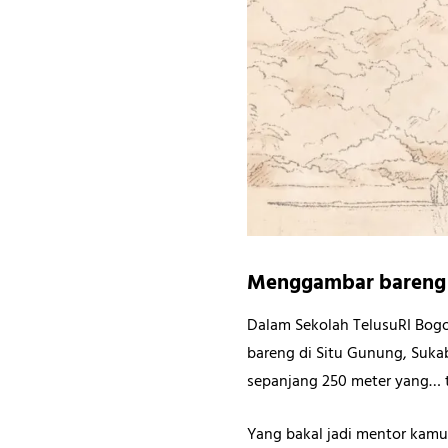
Menggambar bareng K
Dalam Sekolah TelusuRI Bogo
bareng di Situ Gunung, Sukab
sepanjang 250 meter yang… t
Yang bakal jadi mentor kamu