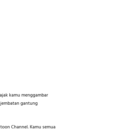
ajak kamu menggambar
an jembatan gantung
Kratoon Channel. Kamu semua