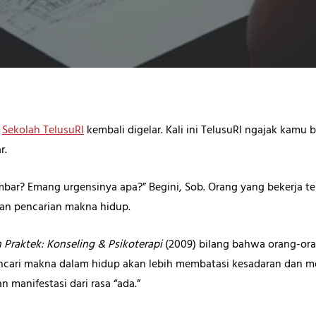
,
Sekolah TelusuRI
kembali digelar. Kali ini TelusuRI ngajak kamu 
r.
ar? Emang urgensinya apa?” Begini, Sob. Orang yang bekerja terl
n pencarian makna hidup.
n Praktek: Konseling & Psikoterapi
(2009) bilang bahwa orang-ora
mencari makna dalam hidup akan lebih membatasi kesadaran dan
manifestasi dari rasa “ada.”