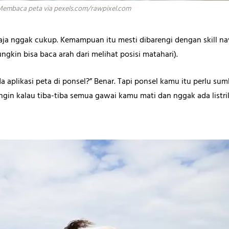
embaca peta via pexels.com/rawpixel.com
aja nggak cukup. Kemampuan itu mesti dibarengi dengan skill na
gkin bisa baca arah dari melihat posisi matahari).
a aplikasi peta di ponsel?” Benar. Tapi ponsel kamu itu perlu su
angin kalau tiba-tiba semua gawai kamu mati dan nggak ada listri