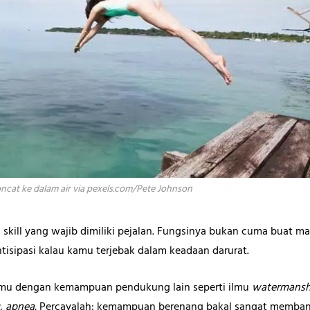
ncat ke dalam air via pexels.com/Pete Johnson
u skill yang wajib dimiliki pejalan. Fungsinya bukan cuma buat ma
ntisipasi kalau kamu terjebak dalam keadaan darurat.
ngmu dengan kemampuan pendukung lain seperti ilmu
watermansh
g, apnea.
Percayalah: kemampuan berenang bakal sangat memban