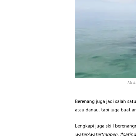
Melo
Berenang juga jadi salah sat
atau danau, tapi juga buat a
Lengkapi juga skill berena
water/watertrappen
, floatin