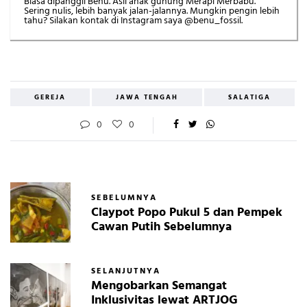
Biasa dipanggil Benu. Asli anak gunung Merapi Merbabu.
Sering nulis, lebih banyak jalan-jalannya. Mungkin pengin lebih
tahu? Silakan kontak di Instagram saya @benu_fossil.
GEREJA
JAWA TENGAH
SALATIGA
0
0
SEBELUMNYA
Claypot Popo Pukul 5 dan Pempek
Cawan Putih Sebelumnya
SELANJUTNYA
Mengobarkan Semangat
Inklusivitas lewat ARTJOG