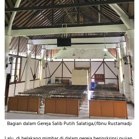
Bagian dalam Gereja Salib Putih Salatiga//Ibnu Rustamadji
Lalu, di belakang mimbar di dalam gereja berinskripsi pujian,