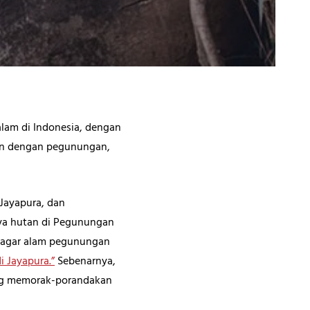
alam di Indonesia, dengan
itan dengan pegunungan,
 Jayapura, dan
lnya hutan di Pegunungan
 cagar alam pegunungan
di Jayapura.”
Sebenarnya,
dang memorak-porandakan