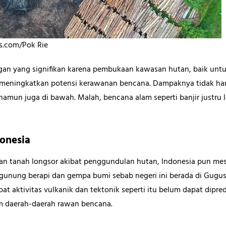
els.com/Pok Rie
an yang signifikan karena pembukaan kawasan hutan, baik untu
, meningkatkan potensi kerawanan bencana. Dampaknya tidak han
amun juga di bawah. Malah, bencana alam seperti banjir justru l
donesia
an tanah longsor akibat penggundulan hutan, Indonesia pun mes
 gunung berapi dan gempa bumi sebab negeri ini berada di Gugus
bat aktivitas vulkanik dan tektonik seperti itu belum dapat dipr
m daerah-daerah rawan bencana.