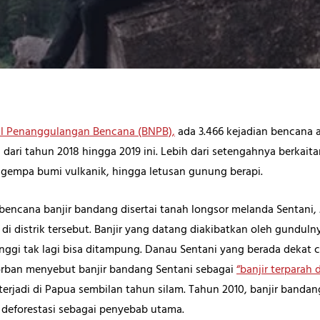
al Penanggulangan Bencana (BNPB),
ada 3.466 kejadian bencana 
wa, dari tahun 2018 hingga 2019 ini. Lebih dari setengahnya berka
r, gempa bumi vulkanik, hingga letusan gunung berapi.
) bencana banjir bandang disertai tanah longsor melanda Sentani,
di distrik tersebut. Banjir yang datang diakibatkan oleh gundu
inggi tak lagi bisa ditampung. Danau Sentani yang berada dekat
orban menyebut banjir bandang Sentani sebagai
“banjir terparah 
terjadi di Papua sembilan tahun silam. Tahun 2010, banjir ban
 deforestasi sebagai penyebab utama.