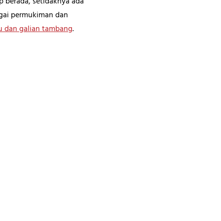
 berada, setidaknya ada
bagai permukiman dan
 dan galian tambang
.