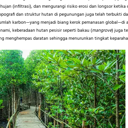
ujan (infiltrasi), dan mengurangi risiko erosi dan longsor ketika 
pografi dan struktur hutan di pegunungan juga telah terbukti da
jumlah karbon—yang menjadi biang kerok pemanasan global—di at
nami, keberadaan hutan pesisir seperti bakau (
mangrove
) juga 
ng menghempas daratan sehingga menurunkan tingkat keparah