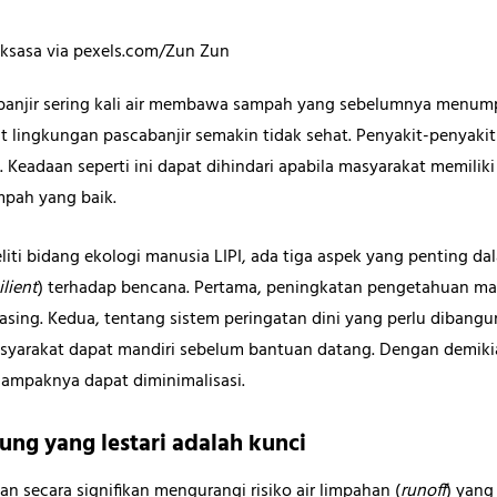
ksasa via pexels.com/Zun Zun
i banjir sering kali air membawa sampah yang sebelumnya menump
lingkungan pascabanjir semakin tidak sehat. Penyakit-penyakit
Keadaan seperti ini dapat dihindari apabila masyarakat memili
pah yang baik.
liti bidang ekologi manusia LIPI, ada tiga aspek yang penting 
ilient
) terhadap bencana. Pertama, peningkatan pengetahuan ma
sing. Kedua, tentang sistem peringatan dini yang perlu dibangu
syarakat dapat mandiri sebelum bantuan datang. Dengan demikia
ampaknya dapat diminimalisasi.
ng yang lestari adalah kunci
 secara signifikan mengurangi risiko air limpahan (
runoff
) yang