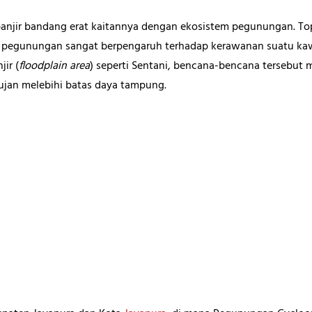
anjir bandang erat kaitannya dengan ekosistem pegunungan. Topo
n pegunungan sangat berpengaruh terhadap kerawanan suatu kaw
ir (
floodplain area
) seperti Sentani, bencana-bencana tersebut
hujan melebihi batas daya tampung.