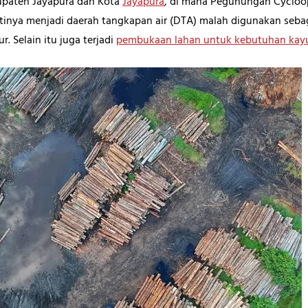
bupaten Jayapura dan Kota
Jayapura
, di mana Pegunungan Cycloop
mestinya menjadi daerah tangkapan air (DTA) malah digunakan se
. Selain itu juga terjadi
pembukaan lahan untuk kebutuhan kayu