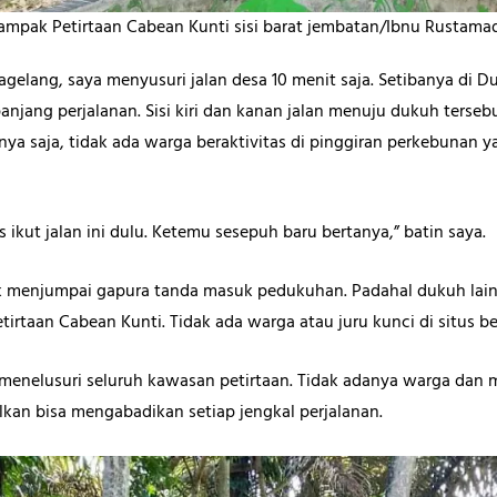
ampak Petirtaan Cabean Kunti sisi barat jembatan/Ibnu Rustamad
gelang, saya menyusuri jalan desa 10 menit saja. Setibanya di Du
anjang perjalanan. Sisi kiri dan kanan jalan menuju dukuh terse
ya saja, tidak ada warga beraktivitas di pinggiran perkebunan y
 ikut jalan ini dulu. Ketemu sesepuh baru bertanya,” batin saya.
ak menjumpai gapura tanda masuk pedukuhan. Padahal dukuh lai
etirtaan Cabean Kunti. Tidak ada warga atau juru kunci di situs ber
menelusuri seluruh kawasan petirtaan. Tidak adanya warga dan 
lkan bisa mengabadikan setiap jengkal perjalanan.