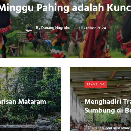
Minggu Pahing adalah Kunc
By
Danang Nugroho
9 Oktober 2024
TRAVELOG
arisan Mataram
Menghadiri Tra
Sumbung di Bo
Oleh
Ibnu Rustamadj