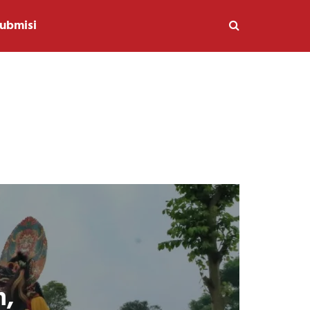
ubmisi
n,