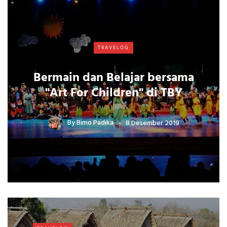
TRAVELOG
Bermain dan Belajar bersama
"Art For Children" di TBY
By
Bimo Padika
8 Desember 2019