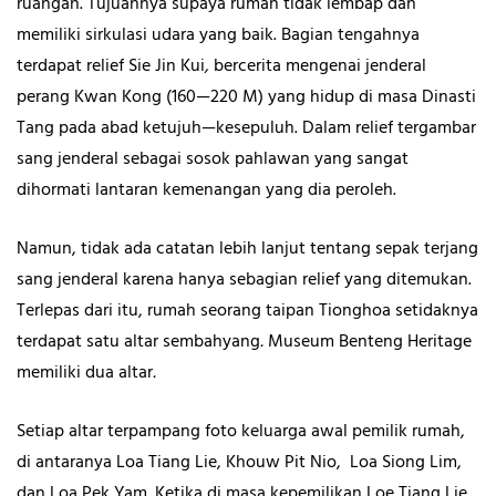
ruangan. Tujuannya supaya rumah tidak lembap dan
memiliki sirkulasi udara yang baik. Bagian tengahnya
terdapat relief Sie Jin Kui
,
bercerita mengenai jenderal
perang Kwan Kong (160—220 M) yang hidup di masa Dinasti
Tang pada abad ketujuh—kesepuluh. Dalam relief tergambar
sang jenderal sebagai sosok pahlawan yang sangat
dihormati lantaran kemenangan yang dia peroleh.
Namun, tidak ada catatan lebih lanjut tentang sepak terjang
sang jenderal karena hanya sebagian relief yang ditemukan.
Terlepas dari itu, rumah seorang taipan
Tionghoa setidaknya
terdapat satu altar sembahyang
.
Museum Benteng Heritage
memiliki dua altar
.
Setiap altar terpampang foto keluarga awal pemilik rumah,
di antaranya Loa Tiang Lie, Khouw Pit Nio, Loa Siong Lim,
dan Loa Pek Yam. Ketika di masa kepemilikan Loe Tiang Lie,