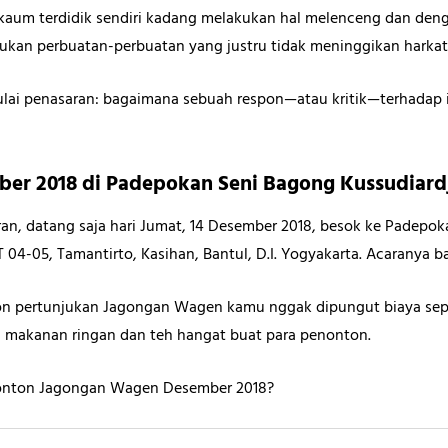
“… kaum terdidik sendiri kadang melakukan hal melenceng dan d
an perbuatan-perbuatan yang justru tidak meninggikan harkat
mulai penasaran: bagaimana sebuah respon—atau kritik—terhadap 
mber 2018 di Padepokan Seni Bagong Kussudiard
, datang saja hari Jumat, 14 Desember 2018, besok ke Padepoka
 04-05, Tamantirto, Kasihan, Bantul, D.I. Yogyakarta. Acaranya ba
ton pertunjukan Jagongan Wagen kamu nggak dipungut biaya sepe
 makanan ringan dan teh hangat buat para penonton.
 nonton Jagongan Wagen Desember 2018?