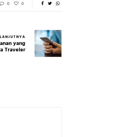
0
0
ELANJUTNYA
alanan yang
a Traveler