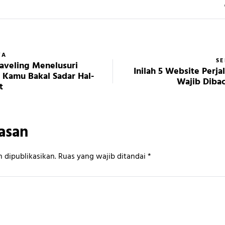
YA
S
raveling Menelusuri
Inilah 5 Website Perj
, Kamu Bakal Sadar Hal-
Wajib Dibac
t
asan
 dipublikasikan.
Ruas yang wajib ditandai
*