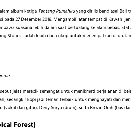
 dalam album ketiga
Tentang Rumahku
yang dirilis band asal Bali
kasi pada 27 Desember 2018. Mengambil latar tempat di Kawah Ije
embawa suasana lebih dalam saat bertualang ke alam bebas. Stat
ling Stones sudah lebih dari cukup untuk menempatkan di urutan
a
ganmu
rsebut jelas merecik semangat untuk menikmati perjalanan di bela
h, secangkir kopi jadi teman terbaik untuk menghayati dan mendis
 (vokal dan gitar), Deny Surya (drum), serta Brozio Orah (bas da
cal Forest)