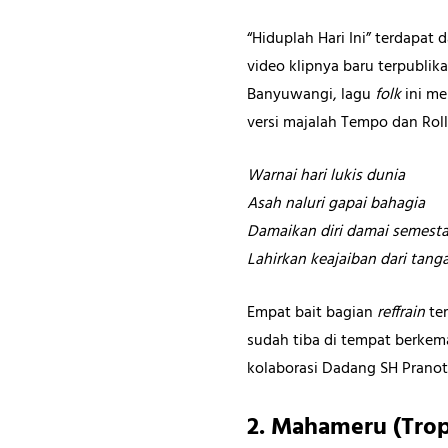
“Hiduplah Hari Ini” terdapat
video klipnya baru terpubli
Banyuwangi, lagu
folk
ini m
versi majalah Tempo dan Rol
Warnai hari lukis dunia
Asah naluri gapai bahagia
Damaikan diri damai semest
Lahirkan keajaiban dari tan
Empat bait bagian
reffrain
te
sudah tiba di tempat berkema
kolaborasi Dadang SH Pranoto
2. Mahameru (Tropi