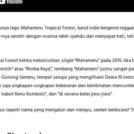
unya lagu
Mahameru.
Tropical Forest, band indie bergenre reggae
-
nya sendiri dengan nuansa lebih syahdu dan menyayat hati, tet
cal Forest ketika meluncurkan
single
“Mahameru” pada 2019. Jika 
Merintih” atau “Rimba Raya”, tembang “Mahameru” justru sangat pa
h Gunung Semeru, tempat serupa yang mengilhami Dewa 19 menc
ok saja ungkapan-ungkapan kebesaran dan kenikmatan mencumbu a
n kabut Ranu Kumbolo”, dan “di savana belai jiwa-jiwa”.
s seperti irama yang mengalun dan merayu, seolah berbicara? Tr