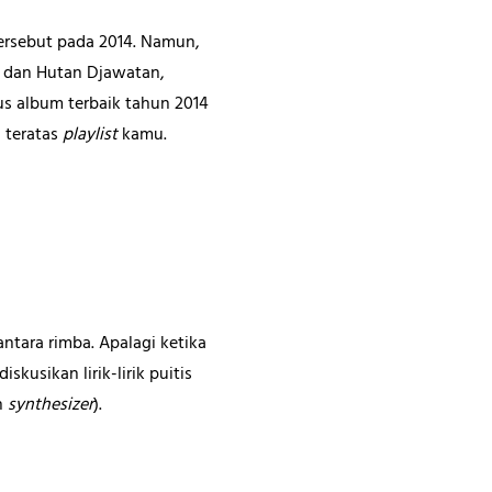
 tersebut pada 2014. Namun,
n dan Hutan Djawatan,
us album terbaik tahun 2014
 teratas
playlist
kamu.
ntara rimba. Apalagi ketika
kusikan lirik-lirik puitis
n
synthesizer
).