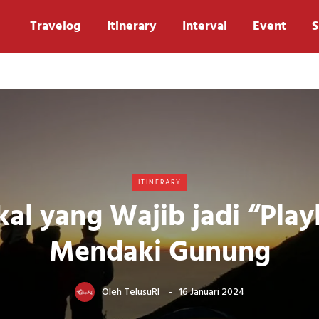
Travelog
Itinerary
Interval
Event
S
ITINERARY
al yang Wajib jadi “Playl
Mendaki Gunung
Oleh
TelusuRI
16 Januari 2024