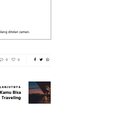
hilang ditelan zaman.
0
0
ELANJUTNYA
 Kamu Bisa
 Traveling