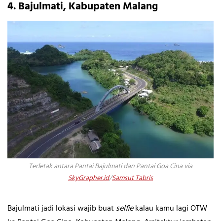
4. Bajulmati, Kabupaten Malang
Terletak antara Pantai Bajulmati dan Pantai Goa Cina via
SkyGrapher.id
/
Samsut Tabris
Bajulmati jadi lokasi wajib buat
selfie
kalau kamu lagi OTW