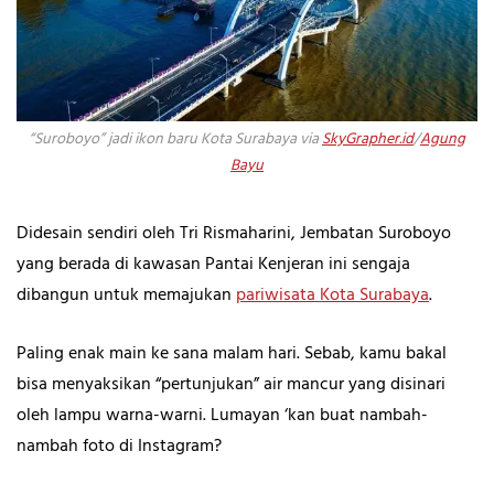
“Suroboyo” jadi ikon baru Kota Surabaya via
SkyGrapher.id
/
Agung
Bayu
Didesain sendiri oleh Tri Rismaharini, Jembatan Suroboyo
yang berada di kawasan Pantai Kenjeran ini sengaja
dibangun untuk memajukan
pariwisata Kota Surabaya
.
Paling enak main ke sana malam hari. Sebab, kamu bakal
bisa menyaksikan “pertunjukan” air mancur yang disinari
oleh lampu warna-warni. Lumayan ‘kan buat nambah-
nambah foto di Instagram?