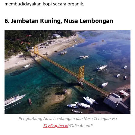
membudidayakan kopi secara organik.
6. Jembatan Kuning, Nusa Lembongan
Penghubung Nusa Lembongan dan Nusa Ceningan via
SkyGrapher.id
/Odie Anandi