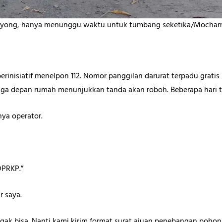
yong, hanya menunggu waktu untuk tumbang seketika/Mocha
erinisiatif menelpon 112. Nomor panggilan darurat terpadu gratis
 depan rumah menunjukkan tanda akan roboh. Beberapa hari ter
ya operator.
DPRKP.”
ar saya.
gak bisa. Nanti kami kirim format surat ajuan penebangan pohon