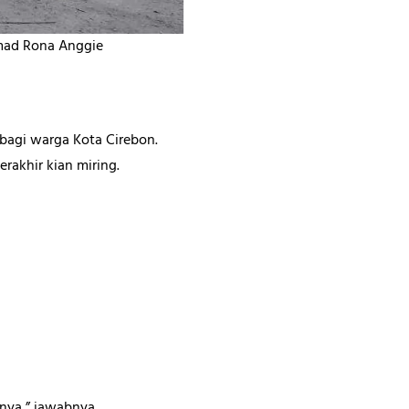
mad Rona Anggie
 bagi warga Kota Cirebon.
akhir kian miring.
nya,” jawabnya.