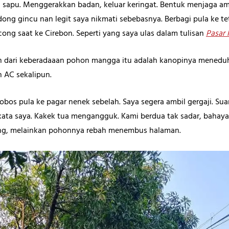
 sapu. Menggerakkan badan, keluar keringat. Bentuk menjaga am
ong gincu nan legit saya nikmati sebebasnya. Berbagi pula ke te
ong saat ke Cirebon. Seperti yang saya ulas dalam tulisan
Pasar
n dari keberadaaan pohon mangga itu adalah kanopinya meneduhk
n AC sekalipun.
obos pula ke pagar nenek sebelah. Saya segera ambil gergaji. S
kata saya. Kakek tua mengangguk. Kami berdua tak sadar, baha
g, melainkan pohonnya rebah menembus halaman.