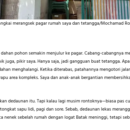
angkai merangsek pagar rumah saya dan tetangga/Mochamad Ro
 dahan pohon semakin menjulur ke pagar. Cabang-cabangnya mel
ik juga, pikir saya. Hanya saja, jadi gangguan buat tetangga. Apa
 dahan menghalangi. Ketika diterabas, patahannya mengotori jala
apu area kompleks. Saya dan anak-anak bergantian membersihka
rkan dedaunan itu. Tapi kalau lagi musim rontoknya—biasa pas 
ongkat sapu lidi, pagi dan sore. Sebab, dedaunan lekas merangg
kata nenek sebelah rumah dengan logat Batak meninggi, tetapi se