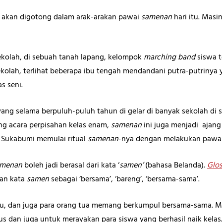
 akan digotong dalam arak-arakan pawai
samenan
hari itu. Mas
sekolah, di sebuah tanah lapang, kelompok
marching band
siswa t
kolah, terlihat beberapa ibu tengah mendandani putra-putrinya
s seni.
ang selama berpuluh-puluh tahun di gelar di banyak sekolah di
ang acara perpisahan kelas enam,
samenan
ini juga menjadi ajang
n Sukabumi memulai ritual
samenan
-nya dengan melakukan pawai 
menan
boleh jadi berasal dari kata ‘
samen’
(bahasa Belanda).
Glo
han kata
samen
sebagai ‘bersama’, ‘bareng’, ‘bersama-sama’.
uru, dan juga para orang tua memang berkumpul bersama-sama. 
us dan juga untuk merayakan para siswa yang berhasil naik kelas