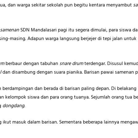
 tua, dan warga sekitar sekolah pun begitu kentara menyambut
s
samenan
SDN Mandalasari pagi itu segera dimulai, para siswa d
ing-masing. Adapun warga langsung berjejer di tepi jalan untuk
um
berbaur dengan tabuhan
snare drum
terdengar. Disusul kemu
l
dan
disambung dengan suara pianika. Barisan pawai samenan p
an berdampingan dan berada di barisan paling depan. Di belakan
an kelompok siswa dan para orang tuanya. Sejumlah orang tua ber
g
dongdang
.
g ikut masuk dalam barisan. Sementara beberapa lainnya mengawa