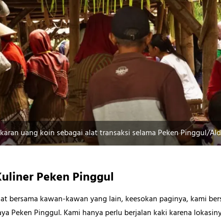
ran uang koin sebagai alat transaksi selama Peken Pinggul/Ald
uliner Peken Pinggul
hat bersama kawan-kawan yang lain, keesokan paginya, kami be
ya Peken Pinggul. Kami hanya perlu berjalan kaki karena lokasinya