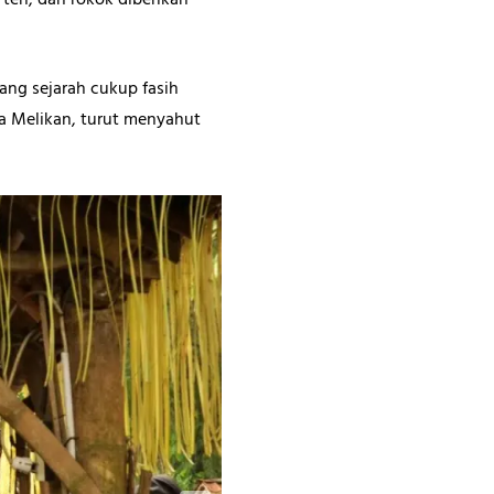
 teh, dan rokok diberikan
ang sejarah cukup fasih
a Melikan, turut menyahut