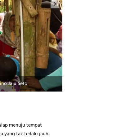
ino Jalu Seto
Rupa-rupa koin gerabah yang siap
rsiap menuju tempat
 yang tak terlalu jauh.