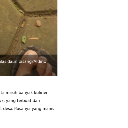
alas daun pisang/Aldino
Seorang anak sedang menikmati e
yata masih banyak kuliner
uk, yang terbuat dari
t desa. Rasanya yang manis