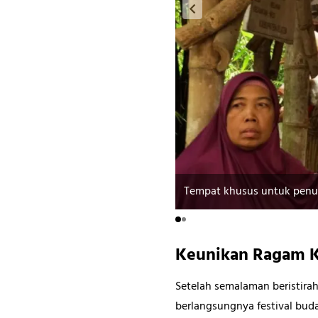
Tempat khusus untuk penuka
Keunikan Ragam K
Setelah semalaman beristira
berlangsungnya festival buda