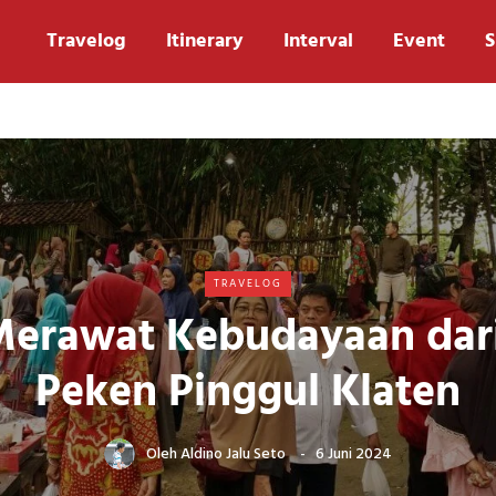
Travelog
Itinerary
Interval
Event
S
TRAVELOG
Merawat Kebudayaan dari
Peken Pinggul Klaten
Oleh
Aldino Jalu Seto
6 Juni 2024