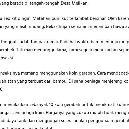
yang berada di tengah-tengah Desa Melikan.
sedikit dingin. Matahari pun ikut terlambat bersinar. Oleh kare
an yang masih rindang. Bekas hujan semalam menambah hawa awa
n Pinggul sudah tampak ramai. Padahal waktu baru menunjukan pu
a pembeli. Tak mau menunggu lama, kami segera menukarkan seju
nsaksi.
ransaksinya memang menggunakan koin gerabah. Cara mendapatka
ah stan yang terbuat dari bambu. Di sana penjaga menjereng koin
0.
 menukarkan sebanyak 10 koin gerabah untuk menikmati kuliner 
gat senilai tiga koin. Harganya yang cukup murah tidak mengura
jadi daya tarik dan menggugah selera adalah penggunaan gerab