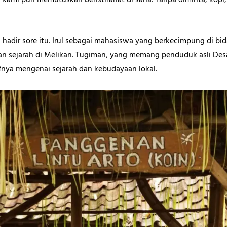
 Kami pun memutuskan beristirahat di sana. Tanpa diminta, kopi,
adir sore itu. Irul sebagai mahasiswa yang berkecimpung di bid
an sejarah di Melikan. Tugiman, yang memang penduduk asli Des
fnya mengenai sejarah dan kebudayaan lokal.