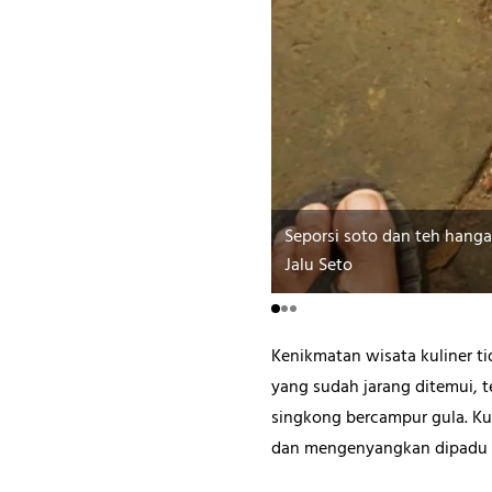
Seporsi soto dan teh hang
Jalu Seto
Kenikmatan wisata kuliner tid
yang sudah jarang ditemui, te
singkong bercampur gula. Ku
dan mengenyangkan dipadu d