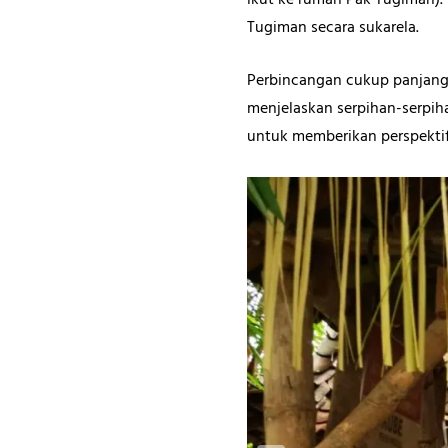
ikut ke rumah Pak Tugiman).”
Tugiman secara sukarela.
Perbincangan cukup panjang h
menjelaskan serpihan-serpih
untuk memberikan perspekti