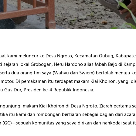
 saat kami meluncur ke Desa Ngroto, Kecamatan Gubug, Kabupat
ti sejarah lokal Grobogan, Heru Hardono alias Mbah Bejo di Kam
serta dua orang tim saya (Wahyu dan Swiem) bertolak menuju
otor. Di pemakaman itu terdapat makam Kiai Khoiron, yang dis
u Gus Dur, Presiden ke-4 Republik Indonesia.
engunjungi makam Kiai Khoiron di Desa Ngroto. Ziarah pertama s
 Ketika itu kami dan rombongan berziarah sebagai bagian dari acar
r (GC)—sebuah komunitas yang saya dirikan dan nahkodai saat it