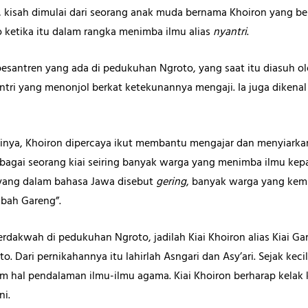
kisah dimulai dari seorang anak muda bernama Khoiron yang berasa
ketika itu dalam rangka menimba ilmu alias
nyantri
.
i pesantren yang ada di pedukuhan Ngroto, yang saat itu diasuh ol
ntri yang menonjol berkat ketekunannya mengaji. Ia juga dikenal 
nya, Khoiron dipercaya ikut membantu mengajar dan menyiarkan
ebagai seorang kiai seiring banyak warga yang menimba ilmu ke
 yang dalam bahasa Jawa disebut
gering
, banyak warga yang ke
Mbah Gareng”.
berdakwah di pedukuhan Ngroto, jadilah Kiai Khoiron alias Kiai 
. Dari pernikahannya itu lahirlah Asngari dan Asy’ari. Sejak kecil
lam hal pendalaman ilmu-ilmu agama. Kiai Khoiron berharap kelak
ni.