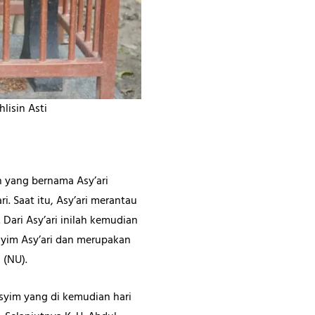
isin Asti
n yang bernama Asy’ari
. Saat itu, Asy’ari merantau
ari Asy’ari inilah kemudian
syim Asy’ari dan merupakan
 (NU).
asyim yang di kemudian hari