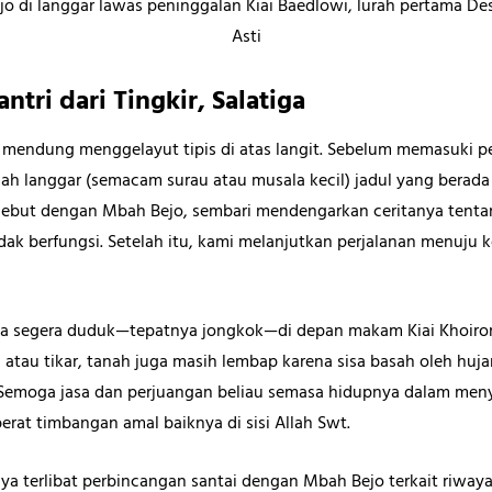
 di langgar lawas peninggalan Kiai Baedlowi, lurah pertama De
Asti
ntri dari Tingkir, Salatiga
 mendung menggelayut tipis di atas langit. Sebelum memasuki 
ah langgar (semacam surau atau musala kecil) jadul yang berada
rsebut dengan Mbah Bejo, sembari mendengarkan ceritanya tenta
idak berfungsi. Setelah itu, kami melanjutkan perjalanan menu
a segera duduk—tepatnya jongkok—di depan makam Kiai Khoiron.
s atau tikar, tanah juga masih lembap karena sisa basah oleh hu
 Semoga jasa dan perjuangan beliau semasa hidupnya dalam meny
rat timbangan amal baiknya di sisi Allah Swt.
a terlibat perbincangan santai dengan Mbah Bejo terkait riwayat 