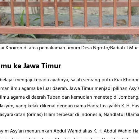
ai Khoiron di area pemakaman umum Desa Ngroto/Badiatul Muchl
lmu ke Jawa Timur
elajar mengaji kepada ayahnya, salah seorang putra Kiai Khoiro
n ilmu agama ke luar daerah. Jawa Timur menjadi pilihan Asy’ari
lmu agama di daerah Tuban dan kemudian menetap di Jombang. D
Hasyim, yang kelak dikenal dengan nama Hadratussyaikh K. H. Ha
asyarakatan (ormas) Islam terbesar di Indonesia, Nahdlatul Ulama
 Hasyim Asy’ari menurunkan Abdul Wahid alias K. H. Abdul Wahid H