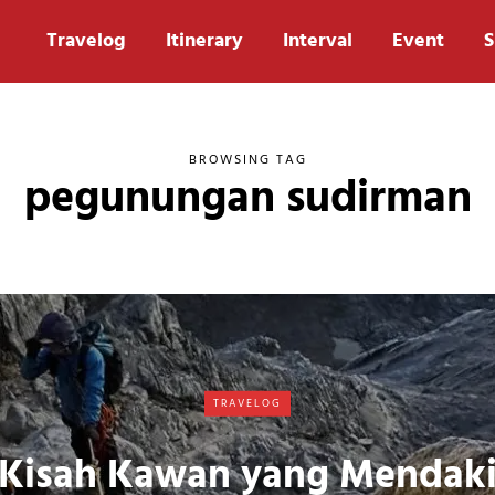
Travelog
Itinerary
Interval
Event
S
BROWSING TAG
pegunungan sudirman
TRAVELOG
Kisah Kawan yang Mendak