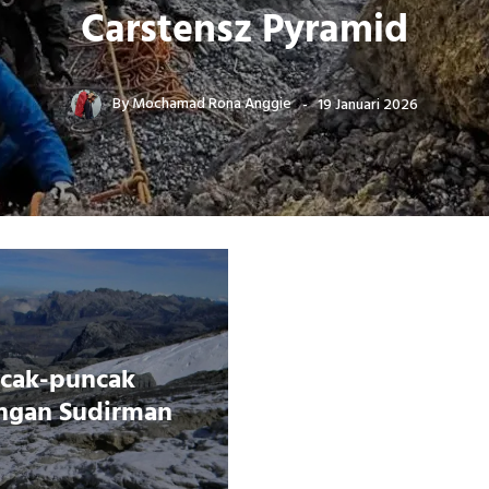
Carstensz Pyramid
By
Mochamad Rona Anggie
19 Januari 2026
ncak-puncak
ungan Sudirman