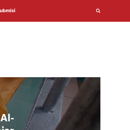
ubmisi
Al-