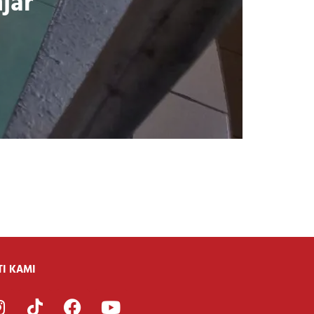
jar
TI KAMI