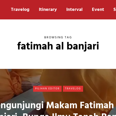
Travelog
Itinerary
Interval
Event
S
BROWSING TAG
fatimah al banjari
PILIHAN EDITOR
TRAVELOG
ngunjungi Makam Fatimah 