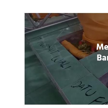
Me
Ba