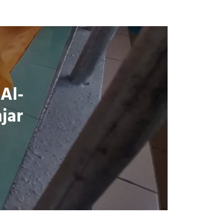
Al-
jar