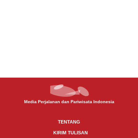
ITINERARY
Mengunjungi Taman Bojana,
Destinasi Wisata Kuliner di
Kudus
By
Badiatul Muchlisin Asti
5 September 2024
Media Perjalanan dan Pariwisata Indonesia
TENTANG
KIRIM TULISAN